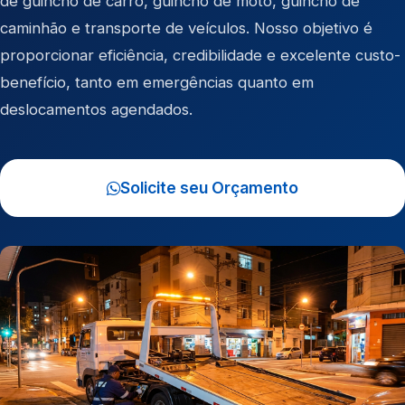
de
guincho de carro
,
guincho de moto
,
guincho de
caminhão
e
transporte de veículos
. Nosso objetivo é
proporcionar eficiência, credibilidade e excelente custo-
benefício, tanto em emergências quanto em
deslocamentos agendados.
Solicite seu Orçamento