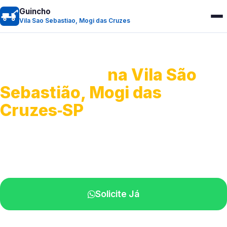
Guincho
Vila Sao Sebastiao, Mogi das Cruzes
Guincho 24h
na Vila São
Sebastião, Mogi das
Cruzes‑SP
Atendimento para remoção veicular.
Profissionais atuando na sua região.
Solicite Já