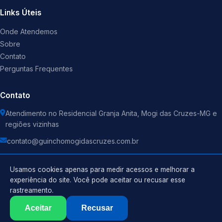
Links Úteis
Onde Atendemos
Sobre
Contato
Perguntas Frequentes
Contato
Atendimento no Residencial Granja Anita, Mogi das Cruzes-MG e
regiões vizinhas
contato@guinchomogidascruzes.com.br
Usamos cookies apenas para medir acessos e melhorar a
experiência do site. Você pode aceitar ou recusar esse
rastreamento.
Política de Privacidade
©
2026
Guincho
. Todos os direitos reservados.
Termos de Uso
Aceitar
Recusar
Sitemap