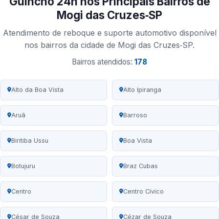
Guincho 24h nos Principais Bairros de
Mogi das Cruzes‑SP
Atendimento de reboque e suporte automotivo disponível
nos bairros da cidade de Mogi das Cruzes‑SP.
Bairros atendidos:
178
Alto da Boa Vista
Alto Ipiranga
Aruã
Barroso
Biritiba Ussu
Boa Vista
Botujuru
Braz Cubas
Centro
Centro Cívico
César de Souza
Cézar de Souza