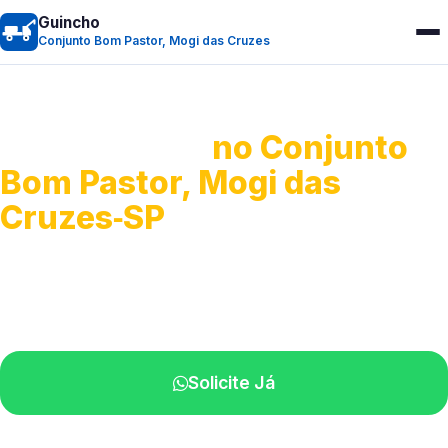
Guincho
Conjunto Bom Pastor, Mogi das Cruzes
Guincho 24h
no Conjunto
Bom Pastor, Mogi das
Cruzes‑SP
Atendimento para remoção veicular.
Profissionais atuando na sua região.
Solicite Já