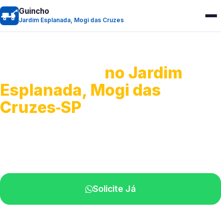
Guincho
Jardim Esplanada, Mogi das Cruzes
Guincho 24h
no Jardim
Esplanada, Mogi das
Cruzes‑SP
Atendimento para remoção veicular.
Profissionais atuando na sua região.
Solicite Já