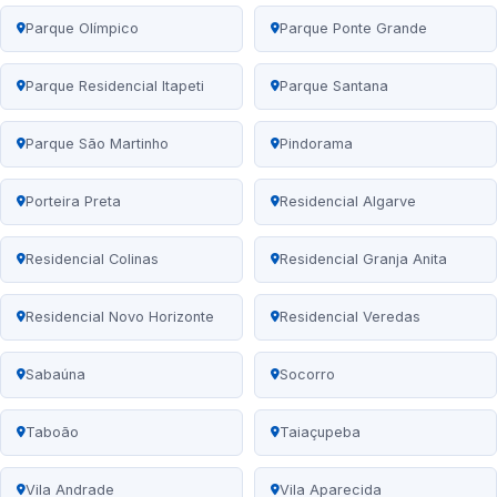
Parque Olímpico
Parque Ponte Grande
Parque Residencial Itapeti
Parque Santana
Parque São Martinho
Pindorama
Porteira Preta
Residencial Algarve
Residencial Colinas
Residencial Granja Anita
Residencial Novo Horizonte
Residencial Veredas
Sabaúna
Socorro
Taboão
Taiaçupeba
Vila Andrade
Vila Aparecida