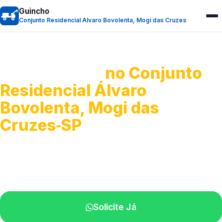
Guincho
Conjunto Residencial Alvaro Bovolenta, Mogi das Cruzes
Guincho 24h
no Conjunto
Residencial Álvaro
Bovolenta, Mogi das
Cruzes‑SP
Atendimento para remoção veicular.
Profissionais atuando na sua região.
Solicite Já