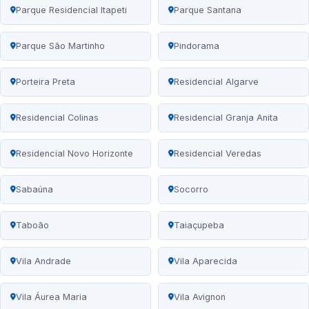
Parque Residencial Itapeti
Parque Santana
Parque São Martinho
Pindorama
Porteira Preta
Residencial Algarve
Residencial Colinas
Residencial Granja Anita
Residencial Novo Horizonte
Residencial Veredas
Sabaúna
Socorro
Taboão
Taiaçupeba
Vila Andrade
Vila Aparecida
Vila Áurea Maria
Vila Avignon