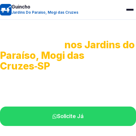
Guincho
Jardins Do Paraiso, Mogi das Cruzes
Guincho 24h
nos Jardins do
Paraíso, Mogi das
Cruzes‑SP
Atendimento para remoção veicular.
Profissionais atuando na sua região.
Solicite Já