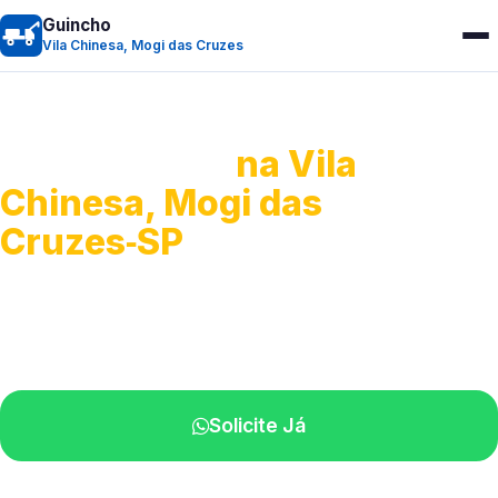
Guincho
Vila Chinesa, Mogi das Cruzes
Guincho 24h
na Vila
Chinesa, Mogi das
Cruzes‑SP
Atendimento para remoção veicular.
Profissionais atuando na sua região.
Solicite Já