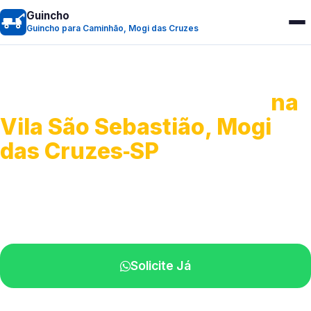
Guincho
Guincho para Caminhão, Mogi das Cruzes
Guincho para Caminhão
na
Vila São Sebastião, Mogi
das Cruzes‑SP
Atendimento de apoio a veículos grandes.
Profissionais qualificados na sua região.
Solicite Já