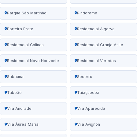
Parque São Martinho
Pindorama
Porteira Preta
Residencial Algarve
Residencial Colinas
Residencial Granja Anita
Residencial Novo Horizonte
Residencial Veredas
Sabaúna
Socorro
Taboão
Taiaçupeba
Vila Andrade
Vila Aparecida
Vila Áurea Maria
Vila Avignon