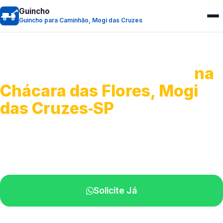
Guincho
Guincho para Caminhão, Mogi das Cruzes
Guincho para Caminhão
na
Chácara das Flores, Mogi
das Cruzes‑SP
Atendimento de apoio a veículos grandes.
Profissionais qualificados na sua região.
Solicite Já