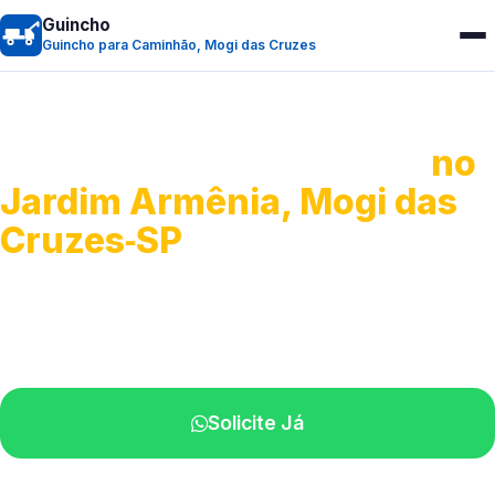
Guincho
Guincho para Caminhão, Mogi das Cruzes
Guincho para Caminhão
no
Jardim Armênia, Mogi das
Cruzes‑SP
Atendimento de apoio a veículos grandes.
Profissionais qualificados na sua região.
Solicite Já