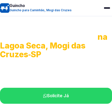
Guincho
Guincho para Caminhão, Mogi das Cruzes
Guincho para Caminhão
na
Lagoa Seca, Mogi das
Cruzes‑SP
Atendimento de apoio a veículos grandes.
Profissionais qualificados na sua região.
Solicite Já