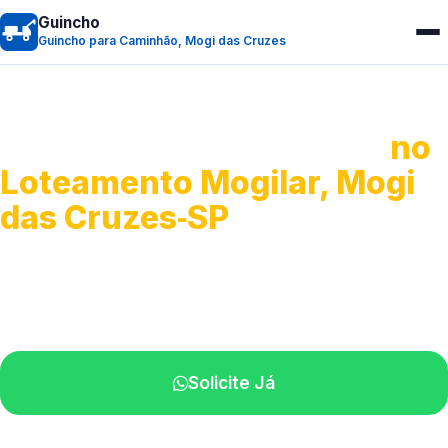
Guincho
Guincho para Caminhão, Mogi das Cruzes
Guincho para Caminhão
no
Loteamento Mogilar, Mogi
das Cruzes‑SP
Atendimento de apoio a veículos grandes.
Profissionais qualificados na sua região.
Solicite Já