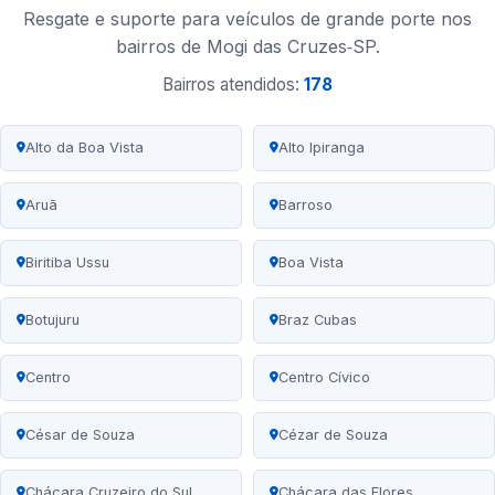
Resgate e suporte para veículos de grande porte nos
bairros de Mogi das Cruzes‑SP.
Bairros atendidos:
178
Alto da Boa Vista
Alto Ipiranga
Aruã
Barroso
Biritiba Ussu
Boa Vista
Botujuru
Braz Cubas
Centro
Centro Cívico
César de Souza
Cézar de Souza
Chácara Cruzeiro do Sul
Chácara das Flores