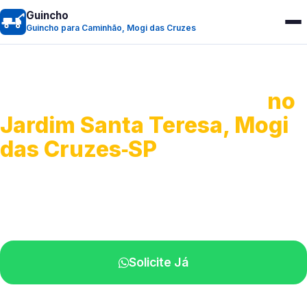
Guincho
Guincho para Caminhão, Mogi das Cruzes
Guincho para Caminhão
no
Jardim Santa Teresa, Mogi
das Cruzes‑SP
Atendimento de apoio a veículos grandes.
Profissionais qualificados na sua região.
Solicite Já