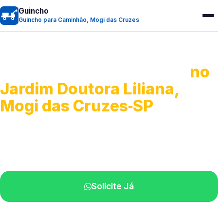
Guincho
Guincho para Caminhão, Mogi das Cruzes
Guincho para Caminhão
no
Jardim Doutora Liliana,
Mogi das Cruzes‑SP
Atendimento de apoio a veículos grandes.
Profissionais qualificados na sua região.
Solicite Já