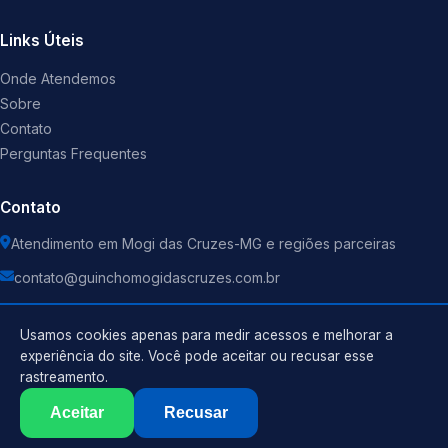
Links Úteis
Onde Atendemos
Sobre
Contato
Perguntas Frequentes
Contato
Atendimento em Mogi das Cruzes-MG e regiões parceiras
contato@guinchomogidascruzes.com.br
Usamos cookies apenas para medir acessos e melhorar a
experiência do site. Você pode aceitar ou recusar esse
rastreamento.
Política de Privacidade
©
2026
Guincho
. Todos os direitos reservados.
Termos de Uso
Aceitar
Recusar
Sitemap