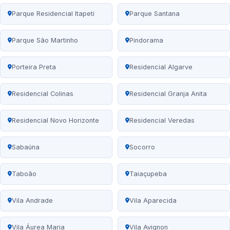
Parque Residencial Itapeti
Parque Santana
Parque São Martinho
Pindorama
Porteira Preta
Residencial Algarve
Residencial Colinas
Residencial Granja Anita
Residencial Novo Horizonte
Residencial Veredas
Sabaúna
Socorro
Taboão
Taiaçupeba
Vila Andrade
Vila Aparecida
Vila Áurea Maria
Vila Avignon