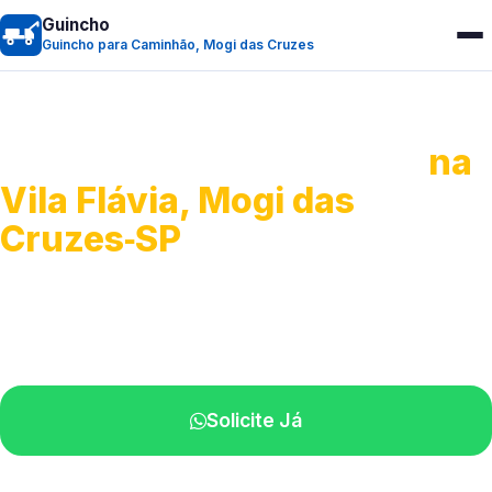
Guincho
Guincho para Caminhão, Mogi das Cruzes
Guincho para Caminhão
na
Vila Flávia, Mogi das
Cruzes‑SP
Atendimento de apoio a veículos grandes.
Profissionais qualificados na sua região.
Solicite Já