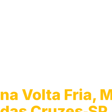
Guincho para 
na Volta Fria, 
das Cruzes‑SP