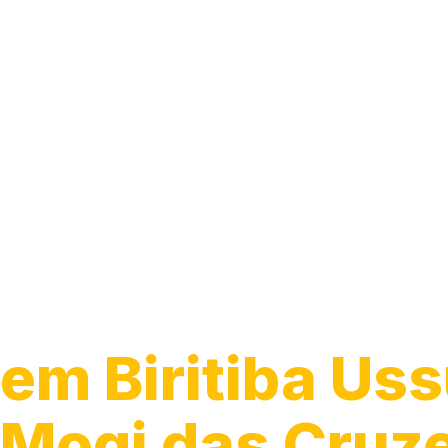
Guincho para 
em Biritiba Uss
Mogi das Cruz