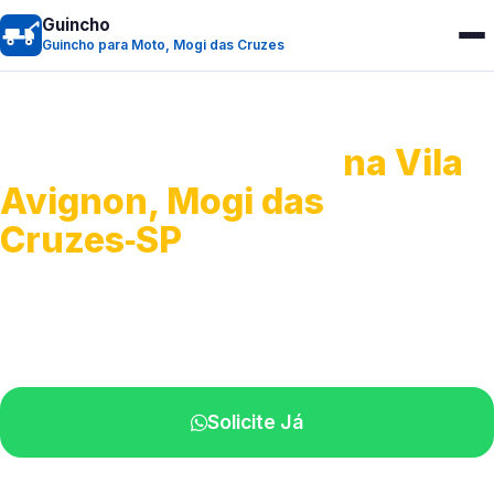
Guincho
Guincho para Moto, Mogi das Cruzes
Guincho para Moto
na Vila
Avignon, Mogi das
Cruzes‑SP
Atendimento ágil e remoção de motos.
Equipe disponível próximo a você.
Solicite Já