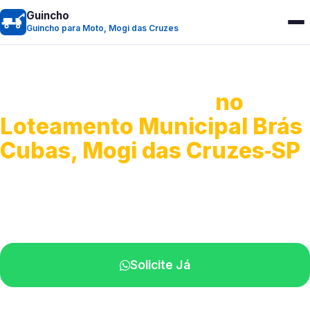
Guincho
Guincho para Moto, Mogi das Cruzes
Guincho para Moto
no
Loteamento Municipal Brás
Cubas, Mogi das Cruzes‑SP
Atendimento ágil e remoção de motos.
Equipe disponível próximo a você.
Solicite Já