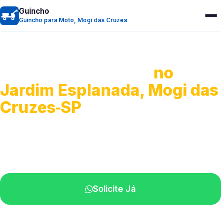
Guincho
Guincho para Moto, Mogi das Cruzes
Guincho para Moto
no
Jardim Esplanada, Mogi das
Cruzes‑SP
Atendimento ágil e remoção de motos.
Equipe disponível próximo a você.
Solicite Já