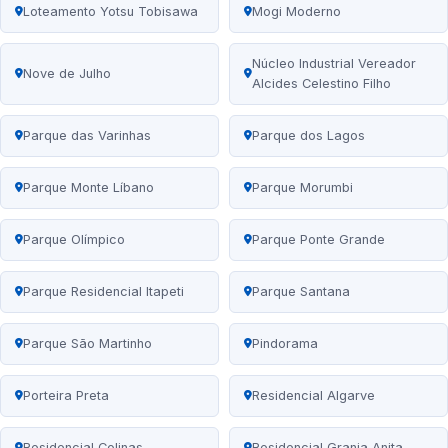
Loteamento Yotsu Tobisawa
Mogi Moderno
Núcleo Industrial Vereador
Nove de Julho
Alcides Celestino Filho
Parque das Varinhas
Parque dos Lagos
Parque Monte Líbano
Parque Morumbi
Parque Olímpico
Parque Ponte Grande
Parque Residencial Itapeti
Parque Santana
Parque São Martinho
Pindorama
Porteira Preta
Residencial Algarve
Residencial Colinas
Residencial Granja Anita