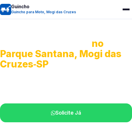
Guincho
Guincho para Moto, Mogi das Cruzes
Guincho para Moto
no
Parque Santana, Mogi das
Cruzes‑SP
Atendimento ágil e remoção de motos.
Equipe disponível próximo a você.
Solicite Já