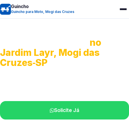
Guincho
Guincho para Moto, Mogi das Cruzes
Guincho para Moto
no
Jardim Layr, Mogi das
Cruzes‑SP
Atendimento ágil e remoção de motos.
Equipe disponível próximo a você.
Solicite Já