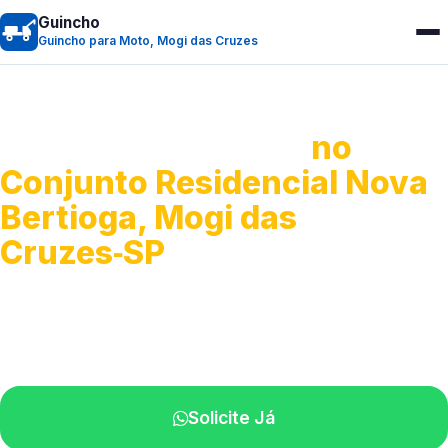
Guincho
Guincho para Moto, Mogi das Cruzes
Guincho para Moto
no
Conjunto Residencial Nova
Bertioga, Mogi das
Cruzes‑SP
Atendimento ágil e remoção de motos.
Equipe disponível próximo a você.
Solicite Já