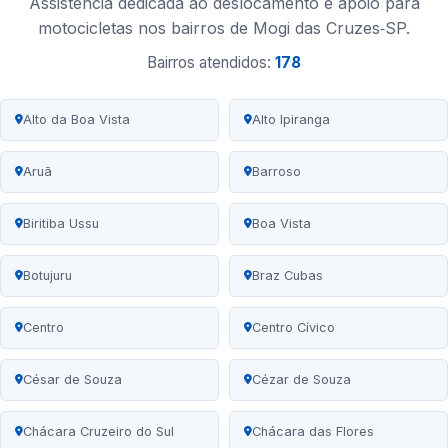
Assistência dedicada ao deslocamento e apoio para
motocicletas nos bairros de Mogi das Cruzes‑SP.
Bairros atendidos:
178
Alto da Boa Vista
Alto Ipiranga
Aruã
Barroso
Biritiba Ussu
Boa Vista
Botujuru
Braz Cubas
Centro
Centro Cívico
César de Souza
Cézar de Souza
Chácara Cruzeiro do Sul
Chácara das Flores