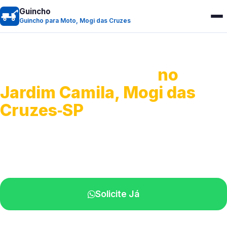
Guincho
Guincho para Moto, Mogi das Cruzes
Guincho para Moto
no
Jardim Camila, Mogi das
Cruzes‑SP
Atendimento ágil e remoção de motos.
Equipe disponível próximo a você.
Solicite Já