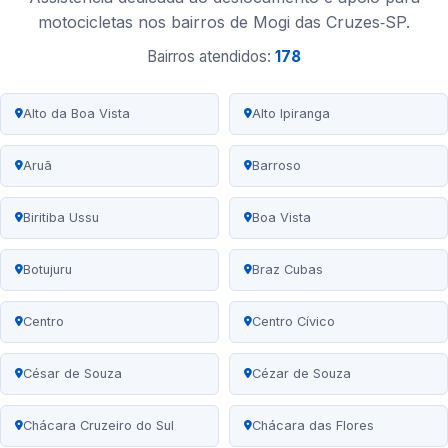
motocicletas nos bairros de Mogi das Cruzes‑SP.
Bairros atendidos:
178
Alto da Boa Vista
Alto Ipiranga
Aruã
Barroso
Biritiba Ussu
Boa Vista
Botujuru
Braz Cubas
Centro
Centro Cívico
César de Souza
Cézar de Souza
Chácara Cruzeiro do Sul
Chácara das Flores