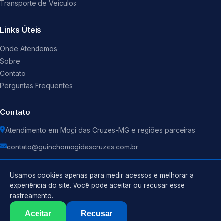
Transporte de Veículos
Links Úteis
Onde Atendemos
Sobre
Contato
Perguntas Frequentes
Contato
Atendimento em Mogi das Cruzes-MG e regiões parceiras
contato@guinchomogidascruzes.com.br
Usamos cookies apenas para medir acessos e melhorar a
experiência do site. Você pode aceitar ou recusar esse
rastreamento.
Política de Privacidade
©
2026
Guincho
. Todos os direitos reservados.
Termos de Uso
Aceitar
Recusar
Sitemap