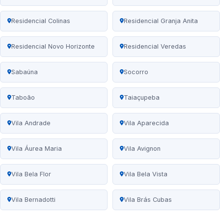
Residencial Colinas
Residencial Granja Anita
Residencial Novo Horizonte
Residencial Veredas
Sabaúna
Socorro
Taboão
Taiaçupeba
Vila Andrade
Vila Aparecida
Vila Áurea Maria
Vila Avignon
Vila Bela Flor
Vila Bela Vista
Vila Bernadotti
Vila Brás Cubas