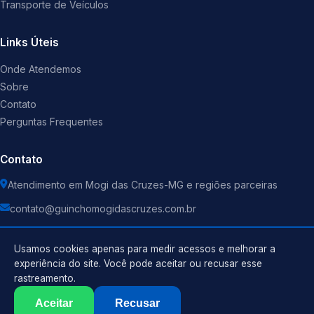
Transporte de Veículos
Links Úteis
Onde Atendemos
Sobre
Contato
Perguntas Frequentes
Contato
Atendimento em Mogi das Cruzes-MG e regiões parceiras
contato@guinchomogidascruzes.com.br
Usamos cookies apenas para medir acessos e melhorar a
experiência do site. Você pode aceitar ou recusar esse
rastreamento.
Política de Privacidade
©
2026
Guincho
. Todos os direitos reservados.
Termos de Uso
Aceitar
Recusar
Sitemap