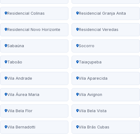
Residencial Colinas
Residencial Granja Anita
Residencial Novo Horizonte
Residencial Veredas
Sabaúna
Socorro
Taboão
Taiaçupeba
Vila Andrade
Vila Aparecida
Vila Áurea Maria
Vila Avignon
Vila Bela Flor
Vila Bela Vista
Vila Bernadotti
Vila Brás Cubas