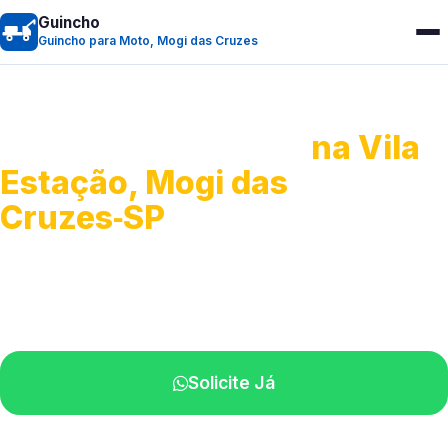
Guincho
Guincho para Moto, Mogi das Cruzes
Guincho para Moto
na Vila
Estação, Mogi das
Cruzes‑SP
Atendimento ágil e remoção de motos.
Equipe disponível próximo a você.
Solicite Já