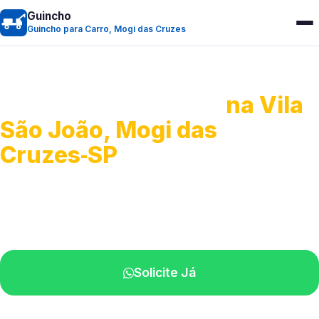
Guincho
Guincho para Carro, Mogi das Cruzes
Guincho para Carro
na Vila
São João, Mogi das
Cruzes‑SP
Serviço ágil de transporte automotivo.
Equipe especializada perto de você.
Solicite Já