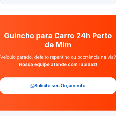
Guincho para Carro 24h Perto
de Mim
Veículo parado, defeito repentino ou ocorrência na via?
Nossa equipe atende com rapidez!
Solicite seu Orçamento