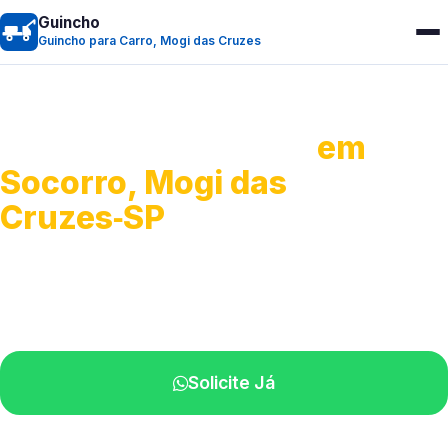
Guincho
Guincho para Carro, Mogi das Cruzes
Guincho para Carro
em
Socorro, Mogi das
Cruzes‑SP
Serviço ágil de transporte automotivo.
Equipe especializada perto de você.
Solicite Já