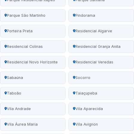
Parque São Martinho
Pindorama
Porteira Preta
Residencial Algarve
Residencial Colinas
Residencial Granja Anita
Residencial Novo Horizonte
Residencial Veredas
Sabaúna
Socorro
Taboão
Taiaçupeba
Vila Andrade
Vila Aparecida
Vila Áurea Maria
Vila Avignon