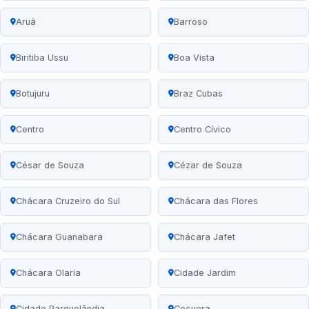
Aruã
Barroso
Biritiba Ussu
Boa Vista
Botujuru
Braz Cubas
Centro
Centro Cívico
César de Souza
Cézar de Souza
Chácara Cruzeiro do Sul
Chácara das Flores
Chácara Guanabara
Chácara Jafet
Chácara Olaria
Cidade Jardim
Cidade Parquelândia
Cocuera