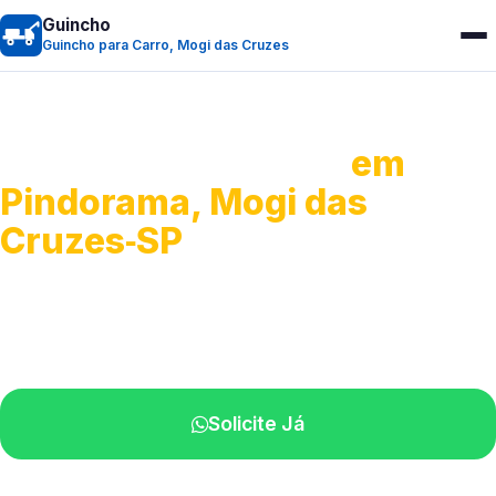
Guincho
Guincho para Carro, Mogi das Cruzes
Guincho para Carro
em
Pindorama, Mogi das
Cruzes‑SP
Serviço ágil de transporte automotivo.
Equipe especializada perto de você.
Solicite Já