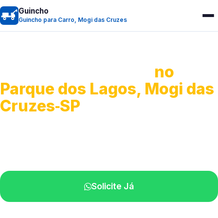
Guincho
Guincho para Carro, Mogi das Cruzes
Guincho para Carro
no
Parque dos Lagos, Mogi das
Cruzes‑SP
Serviço ágil de transporte automotivo.
Equipe especializada perto de você.
Solicite Já