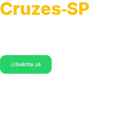
Cruzes‑SP
Serviço ágil de transporte automotivo.
Equipe especializada perto de você.
Solicite Já