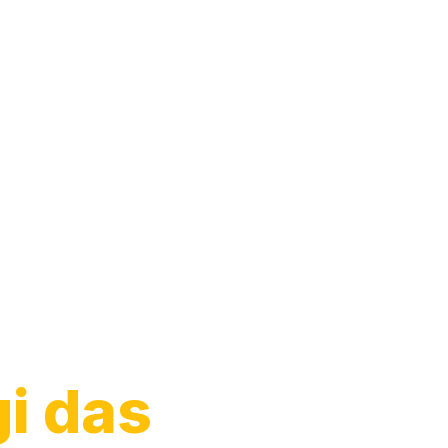
arro
i das