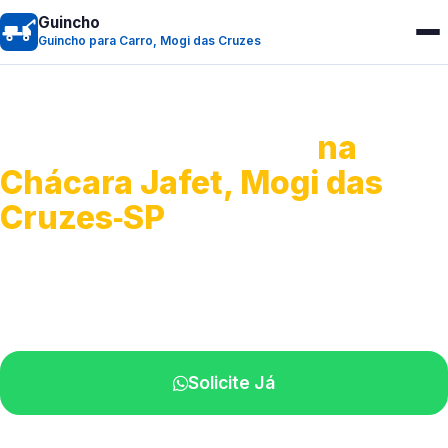
Guincho
Guincho para Carro, Mogi das Cruzes
Guincho para Carro
na
Chácara Jafet, Mogi das
Cruzes‑SP
Serviço ágil de transporte automotivo.
Equipe especializada perto de você.
Solicite Já