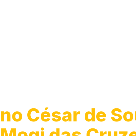
Guincho para C
no César de So
Mogi das Cruz